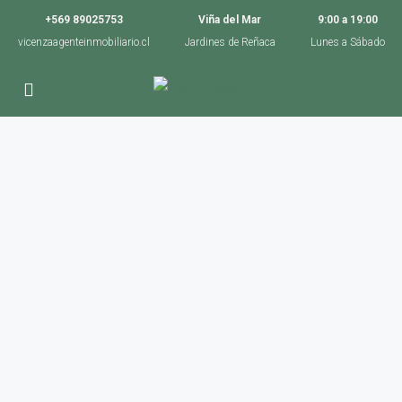
+569 89025753
Viña del Mar
9:00 a 19:00
vicenzaagenteinmobiliario.cl
Jardines de Reñaca
Lunes a Sábado