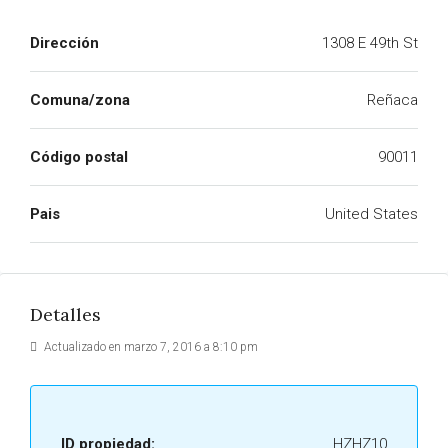
Dirección
1308 E 49th St
Comuna/zona
Reñaca
Código postal
90011
Pais
United States
Detalles
Actualizado en marzo 7, 2016 a 8:10 pm
ID propiedad:
HZHZ10