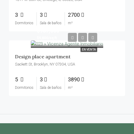
3
3
2700
Dormitorios
Sala de baños
m²
$967,000
$9,800/sq ft
EN VENTA
Design place apartment
Sackett St, Brooklyn, NY 07304, USA
5
3
3890
Dormitorios
Sala de baños
m²