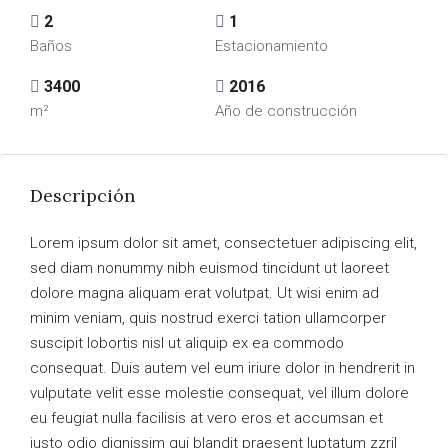
2
1
Baños
Estacionamiento
3400
2016
m²
Año de construcción
Descripción
Lorem ipsum dolor sit amet, consectetuer adipiscing elit,
sed diam nonummy nibh euismod tincidunt ut laoreet
dolore magna aliquam erat volutpat. Ut wisi enim ad
minim veniam, quis nostrud exerci tation ullamcorper
suscipit lobortis nisl ut aliquip ex ea commodo
consequat. Duis autem vel eum iriure dolor in hendrerit in
vulputate velit esse molestie consequat, vel illum dolore
eu feugiat nulla facilisis at vero eros et accumsan et
iusto odio dignissim qui blandit praesent luptatum zzril