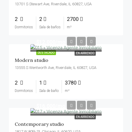
13701 S Stewart Ave, Riverdale, IL 60827, USA
2
2
2700
Dormitorios
Sala de baños
m²
$12,000/mo
DESTACADO
EN ARRIENDO
Modern studio
13555 S Wentworth Ave, Riverdale, IL 60827, USA
2
1
3780
Dormitorios
Sala de baño
m²
$16,000/mo
EN ARRIENDO
Contemporary studio
1817 W 80th St, Chicago, IL 60620, USA