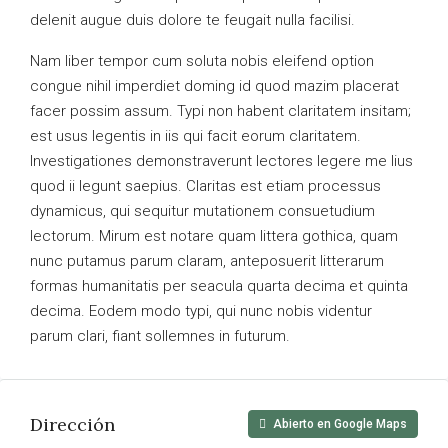
delenit augue duis dolore te feugait nulla facilisi.
Nam liber tempor cum soluta nobis eleifend option
congue nihil imperdiet doming id quod mazim placerat
facer possim assum. Typi non habent claritatem insitam;
est usus legentis in iis qui facit eorum claritatem.
Investigationes demonstraverunt lectores legere me lius
quod ii legunt saepius. Claritas est etiam processus
dynamicus, qui sequitur mutationem consuetudium
lectorum. Mirum est notare quam littera gothica, quam
nunc putamus parum claram, anteposuerit litterarum
formas humanitatis per seacula quarta decima et quinta
decima. Eodem modo typi, qui nunc nobis videntur
parum clari, fiant sollemnes in futurum.
Dirección
Abierto en Google Maps