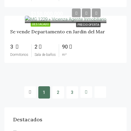
$150,000,000
DESTACADO
PRECIO OFERTA
Se vende Departamento en Jardin del Mar
3
2
90
Dormitorios
Sala de baños
m²
1
2
3
Destacados
$475,000