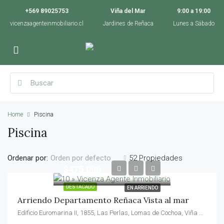
+569 89025753
Viña del Mar
9:00 a 19:00
vicenzaagenteinmobiliario.cl
Jardines de Reñaca
Lunes a Sábado
Home
Piscina
Piscina
Ordenar por:
52 Propiedades
Orden por defecto
$475,000
DESTACADO
EN ARRIENDO
Arriendo Departamento Reñaca Vista al mar
Edificio Euromarina II, 1855, Las Perlas, Lomas de Cochoa, Viña del Mar, Provincia de Valparaíso, Región de Valparaíso, 2511525, Chile