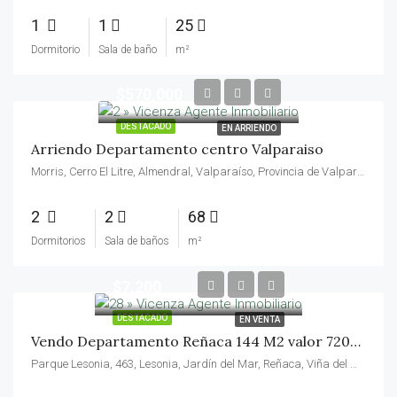
1
1
25
Dormitorio
Sala de baño
m²
$570,000
DESTACADO
EN ARRIENDO
Arriendo Departamento centro Valparaiso
Morris, Cerro El Litre, Almendral, Valparaíso, Provincia de Valparaíso, Región de Valparaíso, 2362834, Chile
2
2
68
Dormitorios
Sala de baños
m²
$7,200
DESTACADO
EN VENTA
Vendo Departamento Reñaca 144 M2 valor 7200 UF
Parque Lesonia, 463, Lesonia, Jardín del Mar, Reñaca, Viña del Mar, Provincia de Valparaíso, Región de Valparaíso, 2540146, Chile