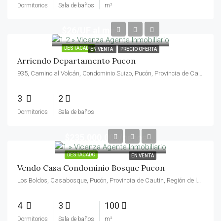
Dormitorios
Sala de baños
m²
$26/UF al mes
DESTACADO
EN VENTA
PRECIO OFERTA
Arriendo Departamento Pucon
935, Camino al Volcán, Condominio Suizo, Pucón, Provincia de Cautín, Región de la Araucanía, 4920000, Chile
3
2
Dormitorios
Sala de baños
$235,000,000/pesos
DESTACADO
EN VENTA
Vendo Casa Condominio Bosque Pucon
Los Boldos, Casabosque, Pucón, Provincia de Cautín, Región de la Araucanía, 4920561, Chile
4
3
100
Dormitorios
Sala de baños
m²