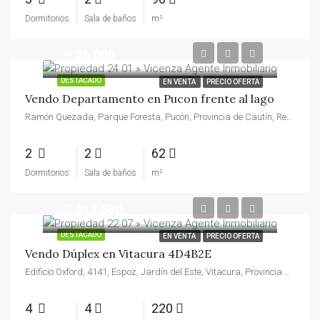
Dormitorios
Sala de baños
m²
UF
$6,000
DESTACADO
EN VENTA
PRECIO OFERTA
Vendo Departamento en Pucon frente al lago
Ramón Quezada, Parque Foresta, Pucón, Provincia de Cautín, Región de la Araucanía, 4920561, Chile
2
2
62
Dormitorios
Sala de baños
m²
UF
$18,500
DESTACADO
EN VENTA
PRECIO OFERTA
Vendo Dúplex en Vitacura 4D4B2E
Edificio Oxford, 4141, Espoz, Jardín del Este, Vitacura, Provincia de Santiago, Región Metropolitana de Santiago, 7630249, Chile
4
4
220