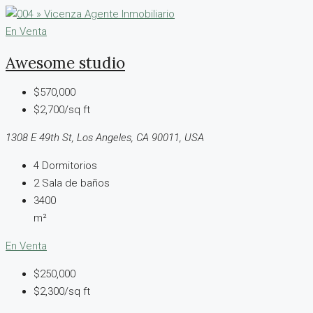
En Venta
Awesome studio
$570,000
$2,700/sq ft
1308 E 49th St, Los Angeles, CA 90011, USA
4
Dormitorios
2
Sala de baños
3400
m²
En Venta
$250,000
$2,300/sq ft