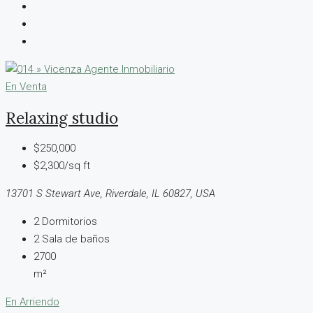
En Venta
Relaxing studio
$250,000
$2,300/sq ft
13701 S Stewart Ave, Riverdale, IL 60827, USA
2
Dormitorios
2
Sala de baños
2700
m²
En Arriendo