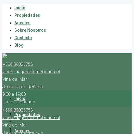
Inicio
Propiedades
Agentes
Sobre Nosotros
Contacto
Blog
+569 89025753
vicenzaagenteinmobiliario.cl
Viña del Mar
Jardines de Reñaca
9:00 a 19:00
Inicio
Lunes a Sábado
+569 89025753
Propiedades
vicenzaagenteinmobiliario.cl
Viña del Mar
Agentes
Jardines de Reñaca