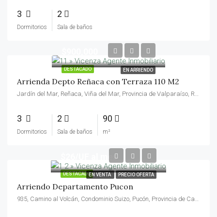
3
2
Dormitorios
Sala de baños
$900,000
DESTACADO
EN ARRIENDO
Arrienda Depto Reñaca con Terraza 110 M2
Jardín del Mar, Reñaca, Viña del Mar, Provincia de Valparaíso, Región de Valparaíso, 2540070, Chile
3
2
90
Dormitorios
Sala de baños
m²
$26/UF al mes
DESTACADO
EN VENTA
PRECIO OFERTA
Arriendo Departamento Pucon
935, Camino al Volcán, Condominio Suizo, Pucón, Provincia de Cautín, Región de la Araucanía, 4920000, Chile