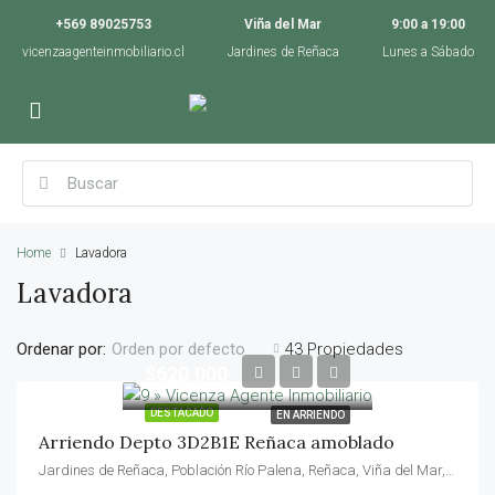
+569 89025753
Viña del Mar
9:00 a 19:00
vicenzaagenteinmobiliario.cl
Jardines de Reñaca
Lunes a Sábado
Home
Lavadora
Lavadora
Ordenar por:
43 Propiedades
Orden por defecto
$620,000
DESTACADO
EN ARRIENDO
Arriendo Depto 3D2B1E Reñaca amoblado
Jardines de Reñaca, Población Río Palena, Reñaca, Viña del Mar, Provincia de Valparaíso, Región de Valparaíso, 2571190, Chile