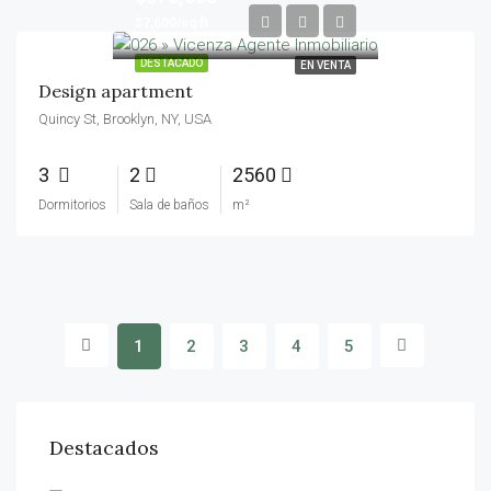
$7,600/sq ft
DESTACADO
EN VENTA
Design apartment
Quincy St, Brooklyn, NY, USA
3
2
2560
Dormitorios
Sala de baños
m²
1
2
3
4
5
Destacados
$475,000