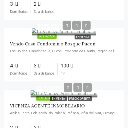
3
2
Dormitorios
Sala de baños
$235,000,000/pesos
DESTACADO
EN VENTA
Vendo Casa Condominio Bosque Pucon
Los Boldos, Casabosque, Pucón, Provincia de Cautín, Región de la Araucanía, 4920561, Chile
4
3
100
Dormitorios
Sala de baños
m²
$3,600/UF
DESTACADO
EN VENTA
PRECIO OFERTA
VICENZA AGENTE INMOBILIARIO
Aníbal Pinto, Población Río Palena, Reñaca, Viña del Mar, Provincia de Valparaíso, Región de Valparaíso, 2540146, Chile
2
2