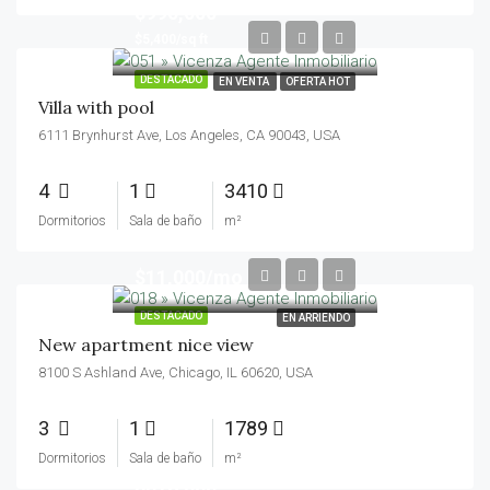
$990,000
$5,400/sq ft
DESTACADO
EN VENTA
OFERTA HOT
Villa with pool
6111 Brynhurst Ave, Los Angeles, CA 90043, USA
4
1
3410
Dormitorios
Sala de baño
m²
$11,000/mo
DESTACADO
EN ARRIENDO
New apartment nice view
8100 S Ashland Ave, Chicago, IL 60620, USA
3
1
1789
Dormitorios
Sala de baño
m²
$876,000