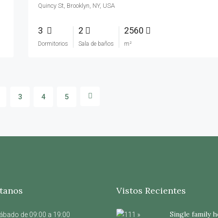
Quincy St, Brooklyn, NY, USA
3
2
2560
Dormitorios
Sala de baños
m²
3
4
5
tanos
Vistos Recientes
Single family 
ábado de 09:00 a 19:00