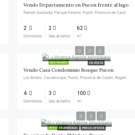
Vendo Departamento en Pucon frente al lago
, Provincia de Valparaíso, Región de Valparaíso, 2571190, Chile
Ramón Quezada, Parque Foresta, Pucón, Provincia de Cautín, Región de la Araucanía, 4920561, Chile
2
2
62
Dormitorios
Sala de baños
m²
$235,000,000/pesos
DESTACADO
EN VENTA
Vendo Casa Condominio Bosque Pucon
n, Región de la Araucanía, 4920000, Chile
Los Boldos, Casabosque, Pucón, Provincia de Cautín, Región de la Araucanía, 4920561, Chile
4
3
100
Dormitorios
Sala de baños
m²
$400,000/pesos
DESTACADO
EN ARRIENDO
PRECIO OFERTA