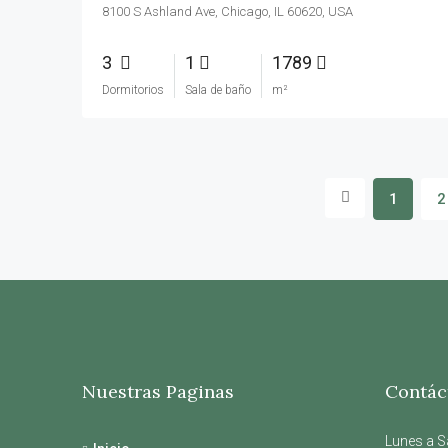
8100 S Ashland Ave, Chicago, IL 60620, USA
3
1
1789
Dormitorios
Sala de baño
m²
1
2
Nuestras Paginas
Contác
Lunes a S