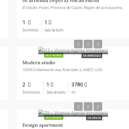
Se arrienda Depto El Volcan Pucon
El Volcán, Pucón, Provincia de Cautín, Región de la Araucanía, 4920334, Chile
1
1
Dormitorio
Sala de baño
$12,000/mo
DESTACADO
EN ARRIENDO
Modern studio
13555 S Wentworth Ave, Riverdale, IL 60827, USA
2
1
3780
Dormitorios
Sala de baño
m²
$876,000
$7,600/sq ft
DESTACADO
EN VENTA
Design apartment