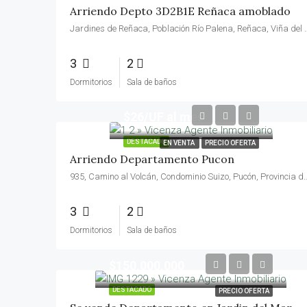
Arriendo Depto 3D2B1E Reñaca amoblado
Jardines de Reñaca, Población Río Palena, Reñaca, Viña del Mar
3
2
Dormitorios
Sala de baños
$26/UF al mes
DESTACADO
EN VENTA
PRECIO OFERTA
Arriendo Departamento Pucon
935, Camino al Volcán, Condominio Suizo, Pucón, Provincia de Cautí
3
2
Dormitorios
Sala de baños
$150,000,000
DESTACADO
PRECIO OFERTA