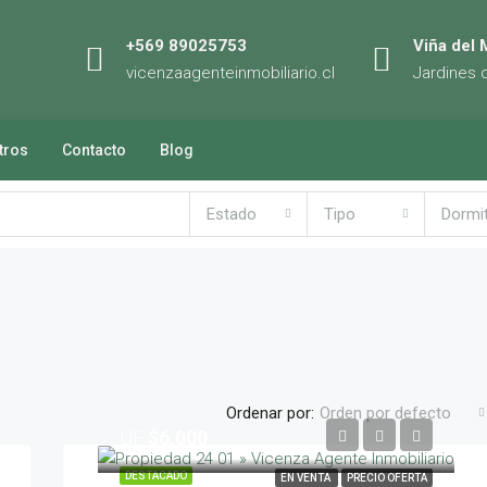
+569 89025753
Viña del 
vicenzaagenteinmobiliario.cl
Jardines 
tros
Contacto
Blog
Estado
Tipo
Dormi
Ordenar por:
Orden por defecto
UF
$6,000
DESTACADO
EN VENTA
PRECIO OFERTA