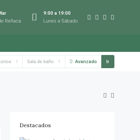
Mar
9:00 a 19:00
de Reñaca
Lunes a Sábado
torios
Sala de baño
Avanzado
Ir
Destacados
$475,000
Edificio Euromarina II, 1855, Las Perlas, Lomas de Cochoa, Viña del Mar, Provincia de Valparaíso, Región de Valparaíso, 2511525, Chile
$570,000