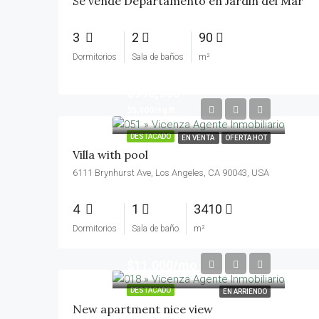
Se vende Departamento en Jardin del Mar
3
2
90
Dormitorios
Sala de baños
m²
$990,000
$5,400/sq ft
DESTACADO
EN VENTA
OFERTA HOT
Villa with pool
6111 Brynhurst Ave, Los Angeles, CA 90043, USA
4
1
3410
Dormitorios
Sala de baño
m²
$11,000/mo
DESTACADO
EN ARRIENDO
New apartment nice view