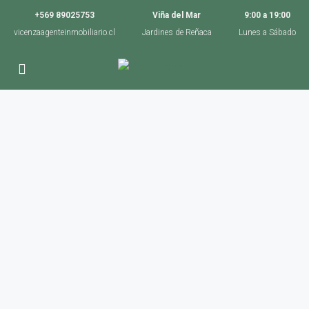
+569 89025753
Viña del Mar
9:00 a 19:00
vicenzaagenteinmobiliario.cl
Jardines de Reñaca
Lunes a Sábado