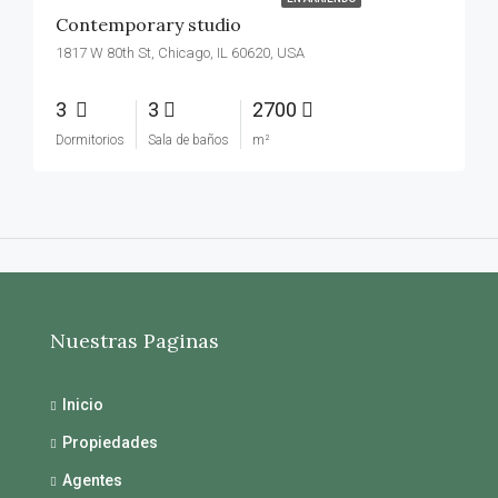
Contemporary studio
1817 W 80th St, Chicago, IL 60620, USA
3
3
2700
Dormitorios
Sala de baños
m²
Nuestras Paginas
Inicio
Propiedades
Agentes