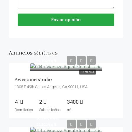
Enviar opinión
Anuncios similares
$570,000
$2,700/sq ft
EN VENTA
Awesome studio
1308 E 49th St, Los Angeles, CA 90011, USA
4
2
3400
Dormitorios
Sala de baños
m²
$250,000
$2,300/sq ft