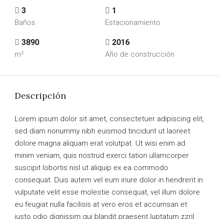
3
1
Baños
Estacionamiento
3890
2016
m²
Año de construcción
Descripción
Lorem ipsum dolor sit amet, consectetuer adipiscing elit,
sed diam nonummy nibh euismod tincidunt ut laoreet
dolore magna aliquam erat volutpat. Ut wisi enim ad
minim veniam, quis nostrud exerci tation ullamcorper
suscipit lobortis nisl ut aliquip ex ea commodo
consequat. Duis autem vel eum iriure dolor in hendrerit in
vulputate velit esse molestie consequat, vel illum dolore
eu feugiat nulla facilisis at vero eros et accumsan et
iusto odio dignissim qui blandit praesent luptatum zzril