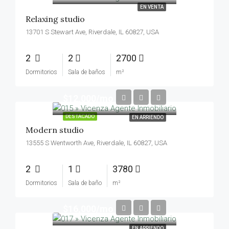
EN VENTA
Relaxing studio
13701 S Stewart Ave, Riverdale, IL 60827, USA
2
2
2700
Dormitorios
Sala de baños
m²
$12,000/mo
DESTACADO
EN ARRIENDO
Modern studio
13555 S Wentworth Ave, Riverdale, IL 60827, USA
2
1
3780
Dormitorios
Sala de baño
m²
$16,000/mo
EN ARRIENDO