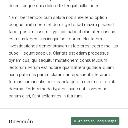
delenit augue duis dolore te feugait nulla facilisi.
Nam liber tempor cum soluta nobis eleifend option
congue nihil imperdiet doming id quod mazim placerat
facer possim assum. Typi non habent claritatem insitam;
est usus legentis in iis qui facit eorum claritatem.
Investigationes demonstraverunt lectores legere me lius
quod ii legunt saepius. Claritas est etiam processus
dynamicus, qui sequitur mutationem consuetudium
lectorum. Mirum est notare quam littera gothica, quam
nunc putamus parum claram, anteposuerit litterarum
formas humanitatis per seacula quarta decima et quinta
decima. Eodem modo typi, qui nunc nobis videntur
parum clari, fiant sollemnes in futurum.
Dirección
Abierto en Google Maps