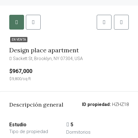
EN VENTA
Design place apartment
Sackett St, Brooklyn, NY 07304, USA
$967,000
$9,800/sq ft
Descripción general
ID propiedad:
HZHZ18
Estudio
5
Tipo de propiedad
Dormitorios