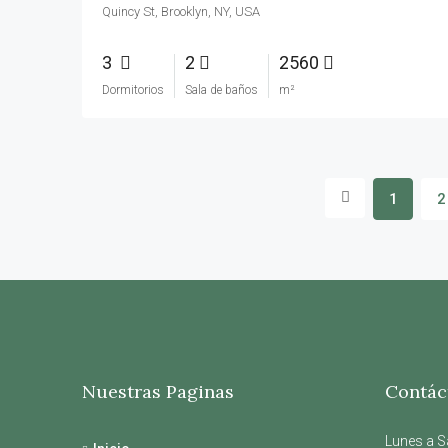
Quincy St, Brooklyn, NY, USA
3
2
2560
Dormitorios
Sala de baños
m²
1
2
Nuestras Paginas
Contác
Lunes a S