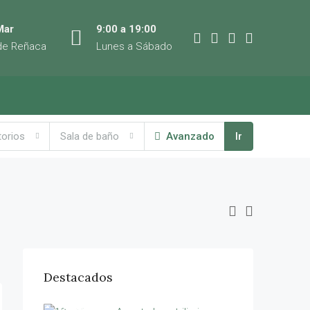
Mar
9:00 a 19:00
de Reñaca
Lunes a Sábado
torios
Sala de baño
Avanzado
Ir
Destacados
$475,000
Edificio Euromarina II, 1855, Las Perlas, Lomas de Cochoa, Viña del Mar, Provincia de Valparaíso, Región de Valparaíso, 2511525, Chile
$570,000