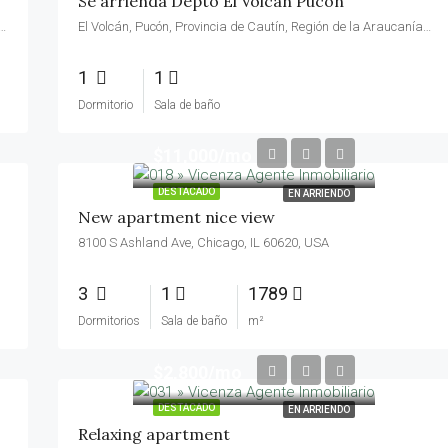
Se arrienda Depto El Volcan Pucon
, Pucón, Provincia de Cautín, Región de la Araucanía, 4920561, Chile
El Volcán, Pucón, Provincia de Cautín, Región de la Araucanía, 4920334, Chile
1
1
Dormitorio
Sala de baño
$11,000/mo
DESTACADO
EN ARRIENDO
New apartment nice view
8100 S Ashland Ave, Chicago, IL 60620, USA
3
1
1789
Dormitorios
Sala de baño
m²
$2,800/mo
DESTACADO
EN ARRIENDO
Relaxing apartment