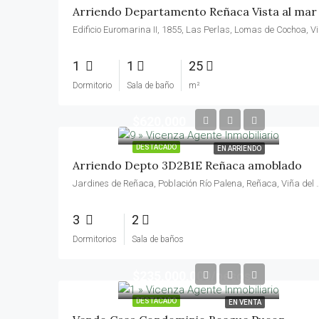
Arriendo Departamento Reñaca Vista al mar
Edificio Euromar
1
1
25
Dormitorio
Sala de baño
m²
$620,000
DESTACADO
EN ARRIENDO
Arriendo Depto 3D2B1E Reñaca amoblado
Jardines de Reñaca, Población Río Palena, Reñaca, Viña del Mar
3
2
Dormitorios
Sala de baños
$235,000,000/pesos
DESTACADO
EN VENTA