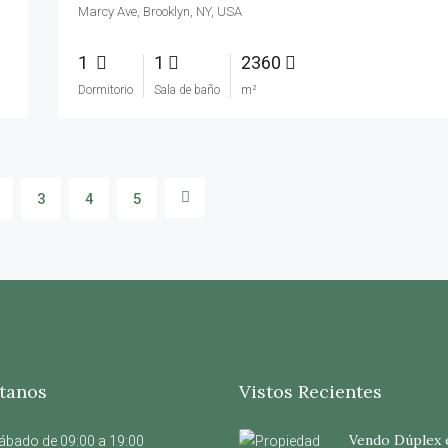
Marcy Ave, Brooklyn, NY, USA
1
1
2360
Dormitorio
Sala de baño
m²
3
4
5
tanos
Vistos Recientes
Vendo Dúplex 
ábado de 09:00 a 19:00