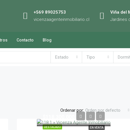
+569 89025753
Viña del 
vicenzaagenteinmobiliario.cl
Jardines 
tros
Contacto
Blog
Estado
Tipo
Dormi
Ordenar por:
Orden por defecto
$118,300,000
DESTACADO
EN VENTA