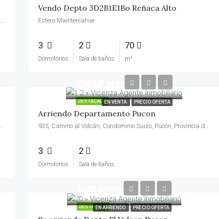
Vendo Depto 3D2B1E1Bo Reñaca Alto
ina II, 1855, Las Perlas, Lomas de Cochoa, Viña del Mar, Provincia de Valparaíso, Región de Valparaíso, 2511525, Chile
Estero Maintenlahue
3
2
70
Dormitorios
Sala de baños
m²
$26/UF al mes
DESTACADO
EN VENTA
PRECIO OFERTA
Arriendo Departamento Pucon
, Provincia de Valparaíso, Región de Valparaíso, 2571190, Chile
935, Camino al Volcán, Condominio Suizo, Pucón, Provincia de Cautín, Región de la Araucanía, 4920000, Chile
3
2
Dormitorios
Sala de baños
$400,000/pesos
DESTACADO
EN ARRIENDO
PRECIO OFERTA