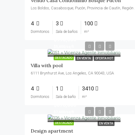
Vendo Casa Condominio Bosque Pucon
Los Boldos, Casabosque
4
3
100
Dormitorios
Sala de baños
m²
$990,000
$5,400/sq ft
DESTACADO
EN VENTA
OFERTA HOT
Villa with pool
6111 Brynhurst Ave, Los Angeles, CA 90043, USA
4
1
3410
Dormitorios
Sala de baño
m²
$876,000
$7,600/sq ft
DESTACADO
EN VENTA
Design apartment