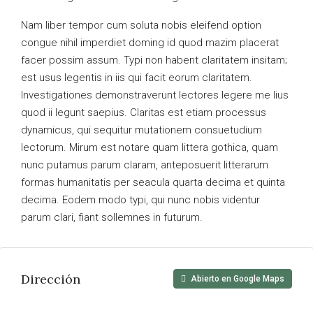
Nam liber tempor cum soluta nobis eleifend option
congue nihil imperdiet doming id quod mazim placerat
facer possim assum. Typi non habent claritatem insitam;
est usus legentis in iis qui facit eorum claritatem.
Investigationes demonstraverunt lectores legere me lius
quod ii legunt saepius. Claritas est etiam processus
dynamicus, qui sequitur mutationem consuetudium
lectorum. Mirum est notare quam littera gothica, quam
nunc putamus parum claram, anteposuerit litterarum
formas humanitatis per seacula quarta decima et quinta
decima. Eodem modo typi, qui nunc nobis videntur
parum clari, fiant sollemnes in futurum.
Dirección
Abierto en Google Maps