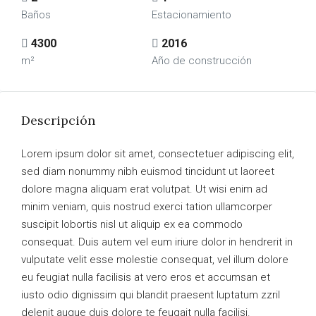
Baños
Estacionamiento
4300
2016
m²
Año de construcción
Descripción
Lorem ipsum dolor sit amet, consectetuer adipiscing elit,
sed diam nonummy nibh euismod tincidunt ut laoreet
dolore magna aliquam erat volutpat. Ut wisi enim ad
minim veniam, quis nostrud exerci tation ullamcorper
suscipit lobortis nisl ut aliquip ex ea commodo
consequat. Duis autem vel eum iriure dolor in hendrerit in
vulputate velit esse molestie consequat, vel illum dolore
eu feugiat nulla facilisis at vero eros et accumsan et
iusto odio dignissim qui blandit praesent luptatum zzril
delenit augue duis dolore te feugait nulla facilisi.