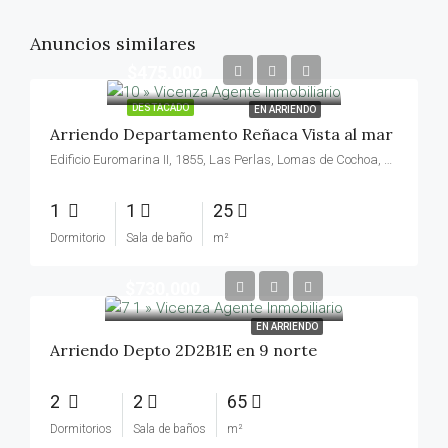
Anuncios similares
$475,000
DESTACADO
EN ARRIENDO
Arriendo Departamento Reñaca Vista al mar
Edificio Euromarina II, 1855, Las Perlas, Lomas de Cochoa, Viña del Mar, Provincia de Valparaíso, Región de Valparaíso, 2511525, Chile
1
1
25
Dormitorio
Sala de baño
m²
$730,000
EN ARRIENDO
Arriendo Depto 2D2B1E en 9 norte
2
2
65
Dormitorios
Sala de baños
m²