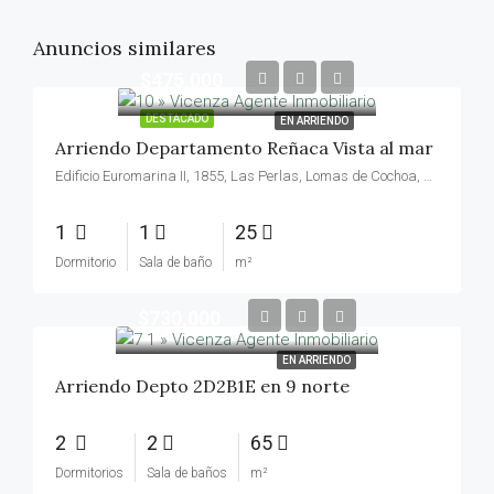
Anuncios similares
$475,000
DESTACADO
EN ARRIENDO
Arriendo Departamento Reñaca Vista al mar
Edificio Euromarina II, 1855, Las Perlas, Lomas de Cochoa, Viña del Mar, Provincia de Valparaíso, Región de Valparaíso, 2511525, Chile
1
1
25
Dormitorio
Sala de baño
m²
$730,000
EN ARRIENDO
Arriendo Depto 2D2B1E en 9 norte
2
2
65
Dormitorios
Sala de baños
m²