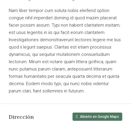
Nam liber tempor cum soluta nobis eleifend option
congue nihil imperdiet doming id quod mazim placerat
facer possim assum. Typi non habent claritatem insitam;
est usus legentis in iis qui facit eorum claritatem.
Investigationes demonstraverunt lectores legere me lius
quod ii legunt saepius. Claritas est etiam processus
dynamicus, qui sequitur mutationem consuetudium
lectorum. Mirum est notare quam littera gothica, quam
nunc putamus parum claram, anteposuerit litterarum
formas humanitatis per seacula quarta decima et quinta
decima. Eodem modo typi, qui nunc nobis videntur
parum clari, fiant sollemnes in futurum.
Dirección
Abierto en Google Maps