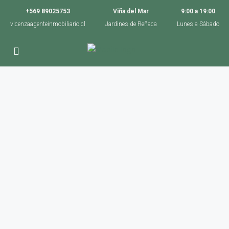
+569 89025753
Viña del Mar
9:00 a 19:00
vicenzaagenteinmobiliario.cl
Jardines de Reñaca
Lunes a Sábado