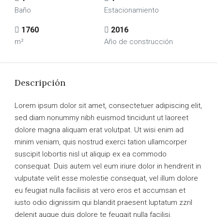
Baño
Estacionamiento
1760
2016
m²
Año de construcción
Descripción
Lorem ipsum dolor sit amet, consectetuer adipiscing elit,
sed diam nonummy nibh euismod tincidunt ut laoreet
dolore magna aliquam erat volutpat. Ut wisi enim ad
minim veniam, quis nostrud exerci tation ullamcorper
suscipit lobortis nisl ut aliquip ex ea commodo
consequat. Duis autem vel eum iriure dolor in hendrerit in
vulputate velit esse molestie consequat, vel illum dolore
eu feugiat nulla facilisis at vero eros et accumsan et
iusto odio dignissim qui blandit praesent luptatum zzril
delenit augue duis dolore te feugait nulla facilisi.