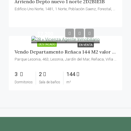
Arriendo Depto nuevo 1 norte 2D2B1E1B
Edificio Uno Norte, 1481, 1 Norte, Población Saenz, Forestal, Viña del Mar, Provincia de Valparaíso, Región de Valparaíso, 2520534, Chile
$7,200
DESTACADO
EN VENTA
Vendo Departamento Reñaca 144 M2 valor 7200 UF
Parque Lesonia, 463, Lesonia, Jardín del Mar, Reñaca, Viña del Mar, Provincia de Valparaíso, Región de Valparaíso, 2540146, Chile
3
2
144
Dormitorios
Sala de baños
m²