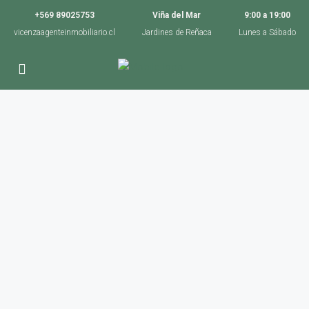
+569 89025753
Viña del Mar
9:00 a 19:00
vicenzaagenteinmobiliario.cl
Jardines de Reñaca
Lunes a Sábado