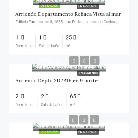
DESTACADO
EN ARRIENDO
Arriendo Departamento Reñaca Vista al mar
Edificio Euromarina II, 1855, Las Perlas, Lomas de Cochoa, Viña del Mar, Provincia de Valparaíso, Región de Valparaíso, 2511525, Chile
1
1
25
Dormitorio
Sala de baño
m²
$730,000
EN ARRIENDO
Arriendo Depto 2D2B1E en 9 norte
2
2
65
Dormitorios
Sala de baños
m²
DESTACADO
EN ARRIENDO