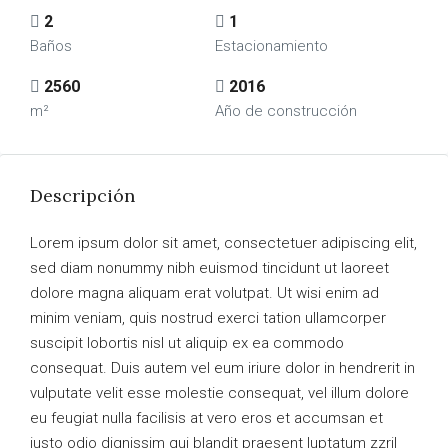
2
1
Baños
Estacionamiento
2560
2016
m²
Año de construcción
Descripción
Lorem ipsum dolor sit amet, consectetuer adipiscing elit,
sed diam nonummy nibh euismod tincidunt ut laoreet
dolore magna aliquam erat volutpat. Ut wisi enim ad
minim veniam, quis nostrud exerci tation ullamcorper
suscipit lobortis nisl ut aliquip ex ea commodo
consequat. Duis autem vel eum iriure dolor in hendrerit in
vulputate velit esse molestie consequat, vel illum dolore
eu feugiat nulla facilisis at vero eros et accumsan et
iusto odio dignissim qui blandit praesent luptatum zzril