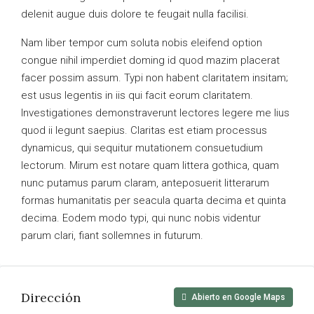
delenit augue duis dolore te feugait nulla facilisi.
Nam liber tempor cum soluta nobis eleifend option
congue nihil imperdiet doming id quod mazim placerat
facer possim assum. Typi non habent claritatem insitam;
est usus legentis in iis qui facit eorum claritatem.
Investigationes demonstraverunt lectores legere me lius
quod ii legunt saepius. Claritas est etiam processus
dynamicus, qui sequitur mutationem consuetudium
lectorum. Mirum est notare quam littera gothica, quam
nunc putamus parum claram, anteposuerit litterarum
formas humanitatis per seacula quarta decima et quinta
decima. Eodem modo typi, qui nunc nobis videntur
parum clari, fiant sollemnes in futurum.
Dirección
Abierto en Google Maps