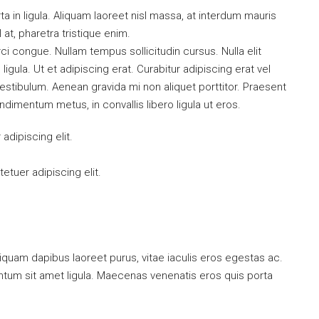
a in ligula. Aliquam laoreet nisl massa, at interdum mauris
sl at, pharetra tristique enim.
orci congue. Nullam tempus sollicitudin cursus. Nulla elit
ligula. Ut et adipiscing erat. Curabitur adipiscing erat vel
tibulum. Aenean gravida mi non aliquet porttitor. Praesent
ndimentum metus, in convallis libero ligula ut eros.
dipiscing elit.
tuer adipiscing elit.
iquam dapibus laoreet purus, vitae iaculis eros egestas ac.
entum sit amet ligula. Maecenas venenatis eros quis porta