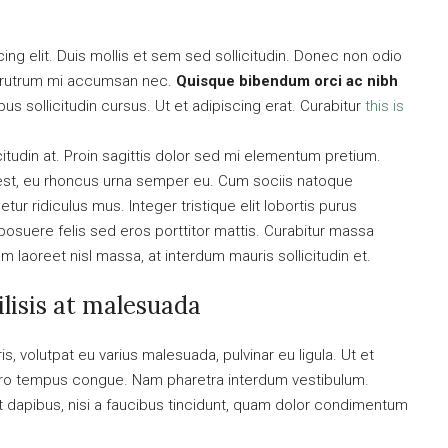
ng elit. Duis mollis et sem sed sollicitudin. Donec non odio
is rutrum mi accumsan nec.
Quisque bibendum orci ac nibh
s sollicitudin cursus. Ut et adipiscing erat. Curabitur
this is
citudin at. Proin sagittis dolor sed mi elementum pretium.
est, eu rhoncus urna semper eu. Cum sociis natoque
ur ridiculus mus. Integer tristique elit lobortis purus
osuere felis sed eros porttitor mattis. Curabitur massa
uam laoreet nisl massa, at interdum mauris sollicitudin et.
cilisis at malesuada
is, volutpat eu varius malesuada, pulvinar eu ligula. Ut et
libero tempus congue. Nam pharetra interdum vestibulum.
nt dapibus, nisi a faucibus tincidunt, quam dolor condimentum