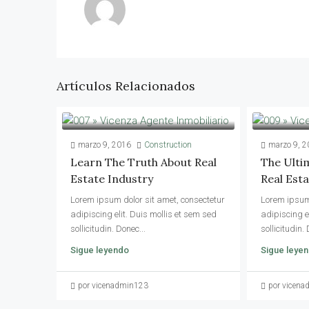
Artículos Relacionados
marzo 9, 2016
Construction
marzo 9, 2
Learn The Truth About Real
The Ulti
Estate Industry
Real Est
Lorem ipsum dolor sit amet, consectetur
Lorem ipsum 
adipiscing elit. Duis mollis et sem sed
adipiscing e
sollicitudin. Donec...
sollicitudin. 
Sigue leyendo
Sigue leye
por vicenadmin123
por vicen