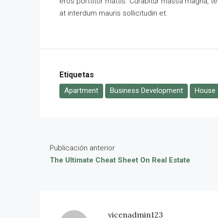
eros porttitor mattis. Curabitur massa magna, temp
at interdum mauris sollicitudin et.
Etiquetas
Apartment
Business Development
House f
Publicación anterior
The Ultimate Cheat Sheet On Real Estate
vicenadmin123