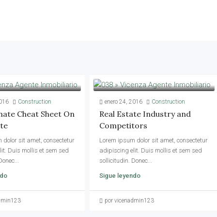
016
Construction
enero 24, 2016
Construction
mate Cheat Sheet On
Real Estate Industry and
ate
Competitors
dolor sit amet, consectetur
Lorem ipsum dolor sit amet, consectetur
lit. Duis mollis et sem sed
adipiscing elit. Duis mollis et sem sed
Donec...
sollicitudin. Donec...
ndo
Sigue leyendo
admin123
por vicenadmin123