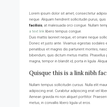
Lorem ipsum dolor sit amet, consectetur adipisci
neque. Aliquam hendrerit sollicitudin purus, qu
facilisis
, at malesuada orci congue. Nullam tempu
a text link
libero tempus congue.
Duis mattis laoreet neque, et ornare neque solli
Donec et justo ante. Vivamus egestas sodales 
penatibus et magnis dis parturient montes, nascet
bibendum, quis dictum metus mattis. Phasellus p
magna, tempor in blandit id, porta in ligula. Aliq
Quisque this is a link nibh fa
Nullam tempus sollicitudin cursus. Nulla elit maur
adipiscing erat. Curabitur adipiscing erat vel 
Aenean gravida mi non aliquet porttitor. Praese
metus, in convallis libero ligula ut eros.