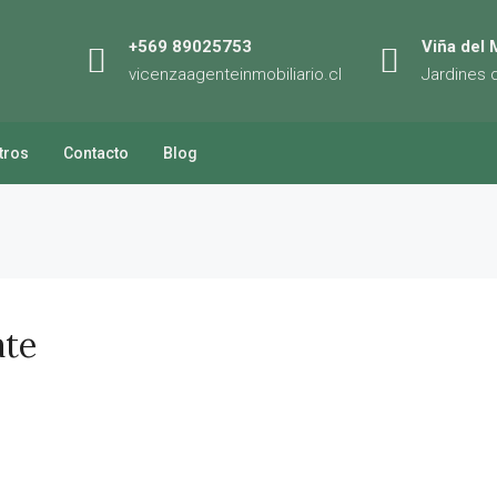
+569 89025753
Viña del 
vicenzaagenteinmobiliario.cl
Jardines 
tros
Contacto
Blog
ate