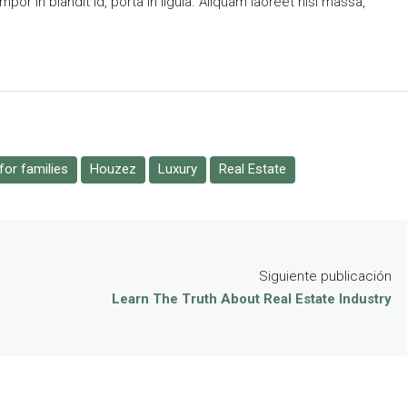
or in blandit id, porta in ligula. Aliquam laoreet nisl massa,
or families
Houzez
Luxury
Real Estate
Siguiente publicación
Learn The Truth About Real Estate Industry