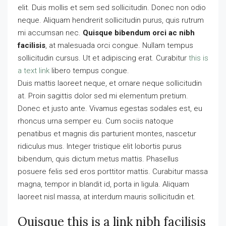
elit. Duis mollis et sem sed sollicitudin. Donec non odio
neque. Aliquam hendrerit sollicitudin purus, quis rutrum
mi accumsan nec.
Quisque bibendum orci ac nibh
facilisis
, at malesuada orci congue. Nullam tempus
sollicitudin cursus. Ut et adipiscing erat. Curabitur
this is
a text link
libero tempus congue.
Duis mattis laoreet neque, et ornare neque sollicitudin
at. Proin sagittis dolor sed mi elementum pretium.
Donec et justo ante. Vivamus egestas sodales est, eu
rhoncus urna semper eu. Cum sociis natoque
penatibus et magnis dis parturient montes, nascetur
ridiculus mus. Integer tristique elit lobortis purus
bibendum, quis dictum metus mattis. Phasellus
posuere felis sed eros porttitor mattis. Curabitur massa
magna, tempor in blandit id, porta in ligula. Aliquam
laoreet nisl massa, at interdum mauris sollicitudin et.
Quisque this is a link nibh facilisis