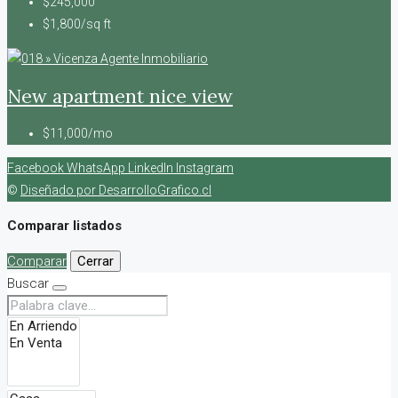
$245,000
$1,800/sq ft
New apartment nice view
$11,000/mo
Facebook
WhatsApp
LinkedIn
Instagram
©
Diseñado por DesarrolloGrafico.cl
Comparar listados
Comparar
Cerrar
Buscar