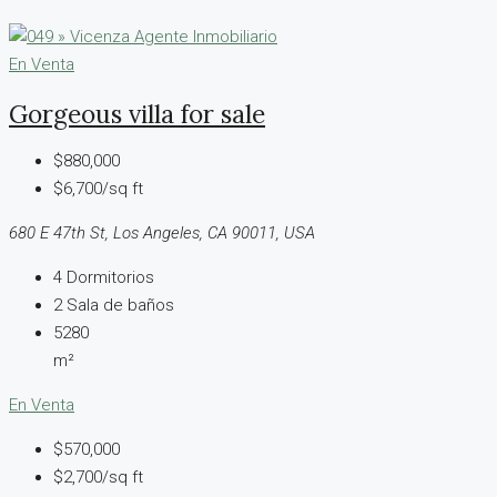
En Venta
Gorgeous villa for sale
$880,000
$6,700/sq ft
680 E 47th St, Los Angeles, CA 90011, USA
4
Dormitorios
2
Sala de baños
5280
m²
En Venta
$570,000
$2,700/sq ft