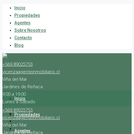
Inicio
Propiedades
Agentes
Sobre Nosotros
Contacto
Blog
+569 89025753
vicenzaagenteinmobiliario.cl
Viña del Mar
Jardines de Reñaca
9:00 a 19:00
Inicio
Lunes a Sábado
+569 89025753
Propiedades
vicenzaagenteinmobiliario.cl
Viña del Mar
Agentes
Jardines de Reñaca