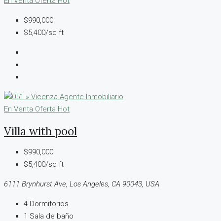
En Venta
Oferta Hot
$990,000
$5,400/sq ft
En Venta
Oferta Hot
Villa with pool
$990,000
$5,400/sq ft
6111 Brynhurst Ave, Los Angeles, CA 90043, USA
4
Dormitorios
1
Sala de baño