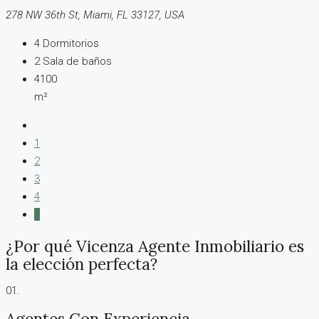
278 NW 36th St, Miami, FL 33127, USA
4
Dormitorios
2
Sala de baños
4100
m²
1
2
3
4
5
¿Por qué Vicenza Agente Inmobiliario es
la elección perfecta?
01.
Agentes Con Experiencia