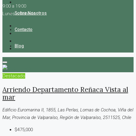
9:00 a 19:00
Sobre Nosotros
Lunes a Sábado
Contacto
Blog
Destacado
Arriendo Departamento Reñaca Vista al
mar
Edificio Euromarina II, 1855, Las Perlas, Lomas de Cochoa, Viña del
Mar, Provincia de Valparaíso, Región de Valparaíso, 2511525, Chile
$475,000