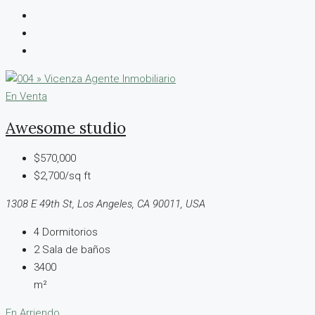
En Venta
Awesome studio
$570,000
$2,700/sq ft
1308 E 49th St, Los Angeles, CA 90011, USA
4
Dormitorios
2
Sala de baños
3400
m²
En Arriendo