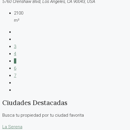
5760 Crenshaw Blvd, Los Angeles, CA 90043, USA
2100
m²
3
4
5
6
7
Ciudades Destacadas
Busca tu propiedad por tu ciudad favorita
La Serena