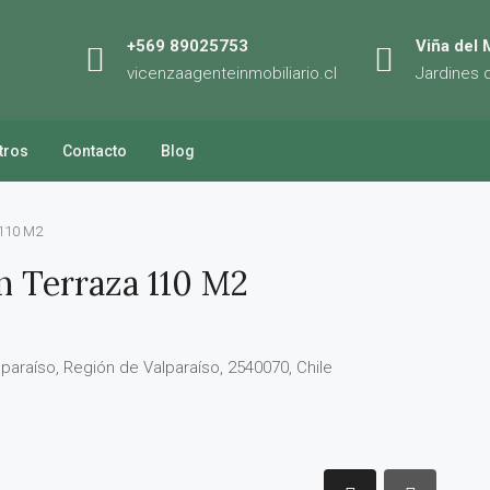
+569 89025753
Viña del 
vicenzaagenteinmobiliario.cl
Jardines 
tros
Contacto
Blog
 110 M2
n Terraza 110 M2
lparaíso, Región de Valparaíso, 2540070, Chile