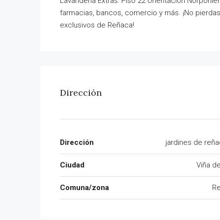
Lavandería Extras: Piso 22 Orientación Norponie
farmacias, bancos, comercio y más. ¡No pierdas
exclusivos de Reñaca!
Dirección
Dirección
jardines de reñ
Ciudad
Viña d
Comuna/zona
R