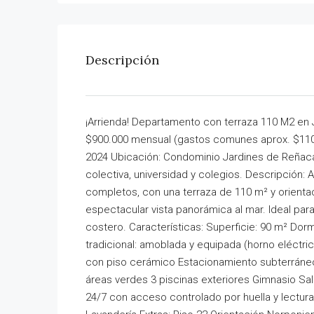
Descripción
¡Arrienda! Departamento con terraza 110 M2 en 
$900.000 mensual (gastos comunes aprox. $110.
2024 Ubicación: Condominio Jardines de Reñaca
colectiva, universidad y colegios. Descripción:
completos, con una terraza de 110 m² y orientac
espectacular vista panorámica al mar. Ideal par
costero. Características: Superficie: 90 m² Dormi
tradicional: amoblada y equipada (horno eléctr
con piso cerámico Estacionamiento subterráneo 
áreas verdes 3 piscinas exteriores Gimnasio Sa
24/7 con acceso controlado por huella y lectur