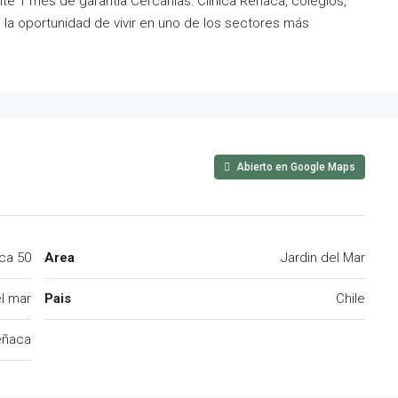
nte 1 mes de garantía Cercanías: Clínica Reñaca, colegios,
 la oportunidad de vivir en uno de los sectores más
Abierto en Google Maps
aca 50
Area
Jardin del Mar
el mar
Pais
Chile
eñaca