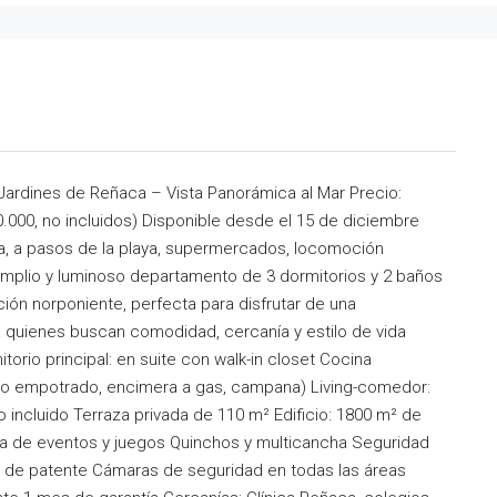
Jardines de Reñaca – Vista Panorámica al Mar Precio:
000, no incluidos) Disponible desde el 15 de diciembre
, a pasos de la playa, supermercados, locomoción
 Amplio y luminoso departamento de 3 dormitorios y 2 baños
ión norponiente, perfecta para disfrutar de una
a quienes buscan comodidad, cercanía y estilo de vida
torio principal: en suite con walk-in closet Cocina
ico empotrado, encimera a gas, campana) Living-comedor:
incluido Terraza privada de 110 m² Edificio: 1800 m² de
la de eventos y juegos Quinchos y multicancha Seguridad
a de patente Cámaras de seguridad en todas las áreas