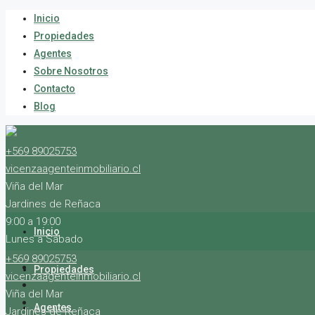
Inicio
Propiedades
Agentes
Sobre Nosotros
Contacto
Blog
+569 89025753
vicenzaagenteinmobiliario.cl
Viña del Mar
Jardines de Reñaca
9:00 a 19:00
Inicio
Lunes a Sábado
+569 89025753
Propiedades
vicenzaagenteinmobiliario.cl
Viña del Mar
Agentes
Jardines de Reñaca