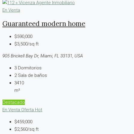
En Venta
Guaranteed modern home
$590,000
$3,500/sq ft
905 Brickell Bay Dr, Miami, FL 33131, USA
3
Dormitorios
2
Sala de baños
3410
m²
Destacado
En Venta
Oferta Hot
$459,000
$2,560/sq ft