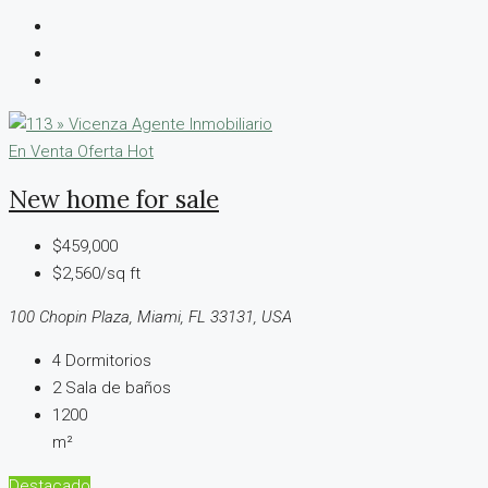
En Venta
Oferta Hot
New home for sale
$459,000
$2,560/sq ft
100 Chopin Plaza, Miami, FL 33131, USA
4
Dormitorios
2
Sala de baños
1200
m²
Destacado