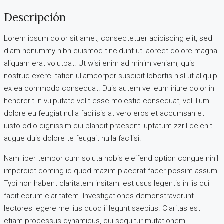
Descripción
Lorem ipsum dolor sit amet, consectetuer adipiscing elit, sed
diam nonummy nibh euismod tincidunt ut laoreet dolore magna
aliquam erat volutpat. Ut wisi enim ad minim veniam, quis
nostrud exerci tation ullamcorper suscipit lobortis nisl ut aliquip
ex ea commodo consequat. Duis autem vel eum iriure dolor in
hendrerit in vulputate velit esse molestie consequat, vel illum
dolore eu feugiat nulla facilisis at vero eros et accumsan et
iusto odio dignissim qui blandit praesent luptatum zzril delenit
augue duis dolore te feugait nulla facilisi.
Nam liber tempor cum soluta nobis eleifend option congue nihil
imperdiet doming id quod mazim placerat facer possim assum.
Typi non habent claritatem insitam; est usus legentis in iis qui
facit eorum claritatem. Investigationes demonstraverunt
lectores legere me lius quod ii legunt saepius. Claritas est
etiam processus dynamicus, qui sequitur mutationem