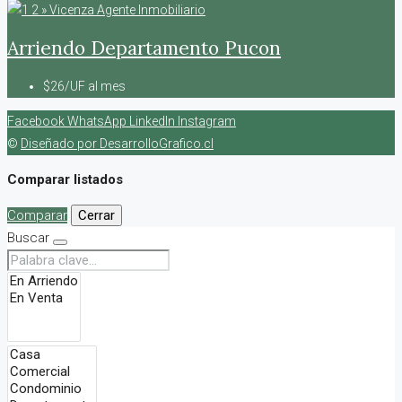
Arriendo Departamento Pucon
$26/UF al mes
Facebook
WhatsApp
LinkedIn
Instagram
©
Diseñado por DesarrolloGrafico.cl
Comparar listados
Comparar
Cerrar
Buscar