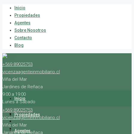
Inicio
Propiedades
Agentes
Sobre Nosotros
Contacto
Blog
+569 89025753
vicenzaagenteinmobiliario.cl
Viña del Mar
Jardines de Reñaca
9:00 a 19:00
Inicio
Lunes a Sábado
+569 89025753
Propiedades
vicenzaagenteinmobiliario.cl
Viña del Mar
Agentes
Jardines de Reñaca