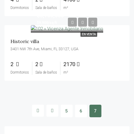
Dormitorios
Sala de baños
m²
$3,700,000
$9,900/sq ft
EN VENTA
Historic villa
3401 NW 7th Ave, Miami, FL 33127, USA
2
2
2170
Dormitorios
Sala de baños
m²
5
6
7