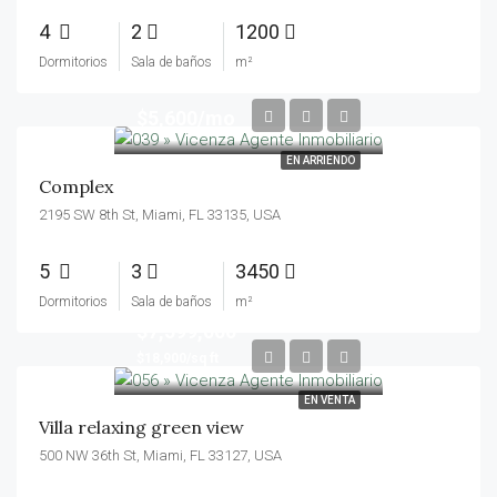
4
2
1200
Dormitorios
Sala de baños
m²
$5,600/mo
EN ARRIENDO
Complex
2195 SW 8th St, Miami, FL 33135, USA
5
3
3450
Dormitorios
Sala de baños
m²
$7,599,000
$18,900/sq ft
EN VENTA
Villa relaxing green view
500 NW 36th St, Miami, FL 33127, USA