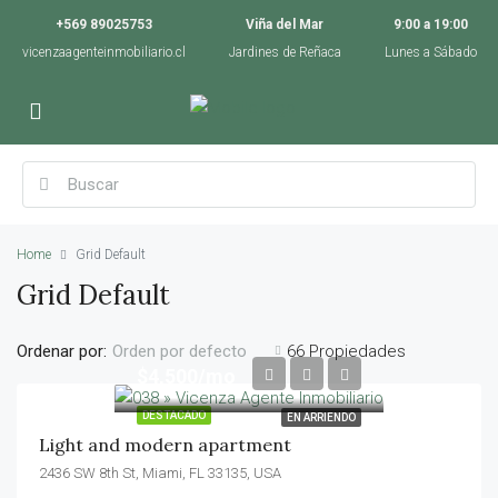
+569 89025753
Viña del Mar
9:00 a 19:00
vicenzaagenteinmobiliario.cl
Jardines de Reñaca
Lunes a Sábado
Home
Grid Default
Grid Default
Ordenar por:
66 Propiedades
Orden por defecto
$4,500/mo
DESTACADO
EN ARRIENDO
Light and modern apartment
2436 SW 8th St, Miami, FL 33135, USA