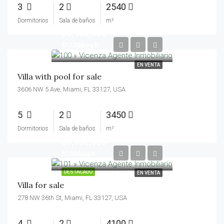
3
2
2540
Dormitorios
Sala de baños
m²
$3,900,000
$17,500/sq ft
EN VENTA
Villa with pool for sale
3606 NW 5 Ave, Miami, FL 33127, USA
5
2
3450
Dormitorios
Sala de baños
m²
$1,750,000
$7,500/sq ft
DESTACADO
EN VENTA
Villa for sale
278 NW 36th St, Miami, FL 33127, USA
4
2
4100