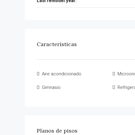
Last remodel year:
Características
Aire acondicionado
Microon
Gimnasio
Refriger
Planos de pisos