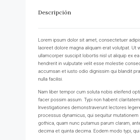
Descripción
Lorem ipsum dolor sit amet, consectetuer adipi
laoreet dolore magna aliquam erat volutpat. Ut w
ullamcorper suscipit lobortis nisl ut aliquip ex
hendrerit in vulputate velit esse molestie consequ
accumsan et iusto odio dignissim qui blandit pra
nulla facilisi.
Nam liber tempor cum soluta nobis eleifend opt
facer possim assum. Typi non habent claritatem in
Investigationes demonstraverunt lectores legere 
processus dynamicus, qui sequitur mutationem 
gothica, quam nunc putamus parum claram, antep
decima et quinta decima. Eodem modo typi, qui n