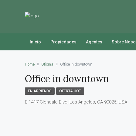
Inicio
Propiedades
Agentes
Sobre Noso
Home
Oficina
Office in downtown
Office in downtown
EN ARRIENDO
OFERTA HOT
1417 Glendale Blvd, Los Angeles, CA 90026, USA