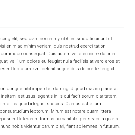
scing elit, sed diam nonummy nibh euismod tincidunt ut
isi enim ad minim veniam, quis nostrud exerci tation
 ea commodo consequat. Duis autem vel eum iriure dolor in
at, vel illum dolore eu feugiat nulla facilisis at vero eros et
esent luptatum zzril delenit augue duis dolore te feugait
ion congue nihil imperdiet doming id quod mazim placerat
sitam; est usus legentis in iis qui facit eorum claritatem.
me lius quod ii legunt saepius. Claritas est etiam
consuetudium lectorum. Mirum est notare quam littera
osuerit litterarum formas humanitatis per seacula quarta
unc nobis videntur parum clari, fiant sollemnes in futurum.