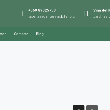
+569 89025753
Viña del 
vicenzaagenteinmobiliario.cl
Jardines 
tros
Contacto
Blog