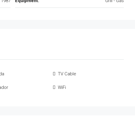
1987
Equipment:
Grill - Gas
da
TV Cable
ador
WiFi