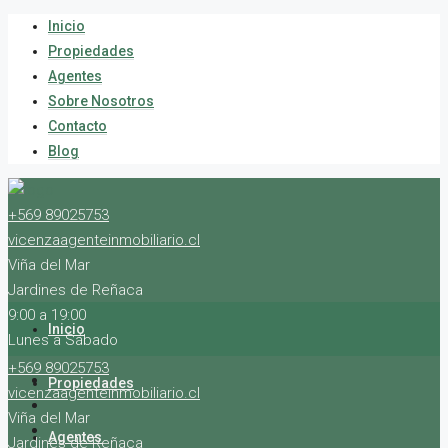
Inicio
Propiedades
Agentes
Sobre Nosotros
Contacto
Blog
+569 89025753
vicenzaagenteinmobiliario.cl
Viña del Mar
Jardines de Reñaca
9:00 a 19:00
Inicio
Lunes a Sábado
+569 89025753
Propiedades
vicenzaagenteinmobiliario.cl
Viña del Mar
Agentes
Jardines de Reñaca