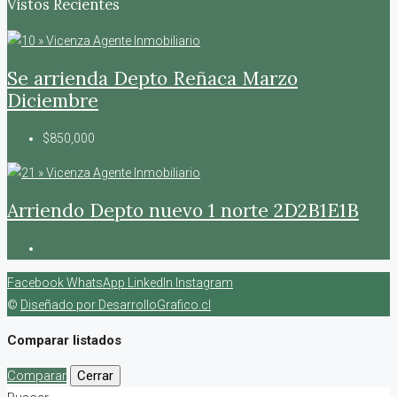
Vistos Recientes
Se arrienda Depto Reñaca Marzo
Diciembre
$850,000
Arriendo Depto nuevo 1 norte 2D2B1E1B
Facebook
WhatsApp
LinkedIn
Instagram
©
Diseñado por DesarrolloGrafico.cl
Comparar listados
Comparar
Cerrar