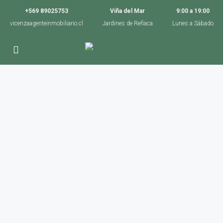
+569 89025753
Viña del Mar
9:00 a 19:00
vicenzaagenteinmobiliario.cl
Jardines de Reñaca
Lunes a Sábado