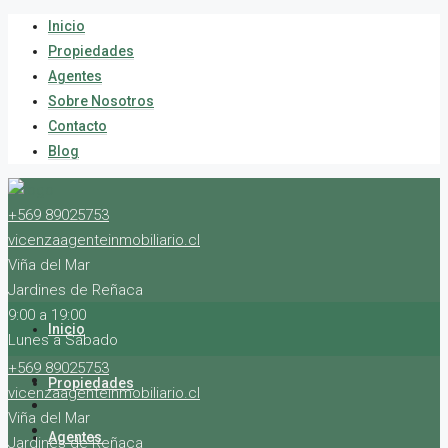
Inicio
Propiedades
Agentes
Sobre Nosotros
Contacto
Blog
+569 89025753
vicenzaagenteinmobiliario.cl
Viña del Mar
Jardines de Reñaca
9:00 a 19:00
Inicio
Lunes a Sábado
+569 89025753
Propiedades
vicenzaagenteinmobiliario.cl
Viña del Mar
Agentes
Jardines de Reñaca