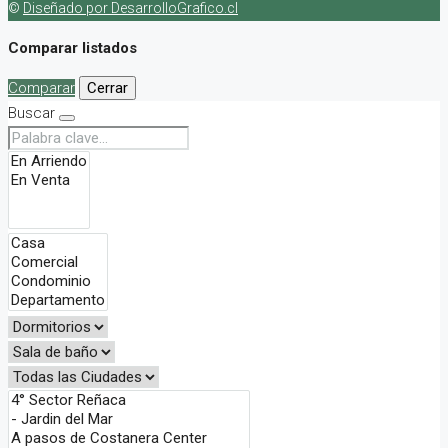
©
Diseñado por DesarrolloGrafico.cl
Comparar listados
Comparar
Cerrar
Buscar